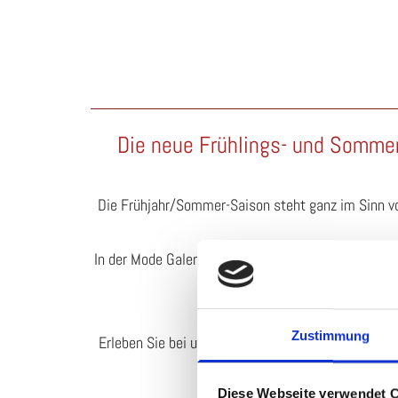
Die neue Frühlings- und Sommer
Die Frühjahr/Sommer-Saison steht ganz im Sinn von
In der Mode Galerie finden Sie Ihr neues besonder
Zustimmung
Erleben Sie bei uns die neuesten Looks der Mark
Diese Webseite verwendet 