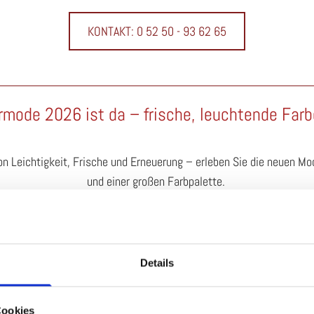
KONTAKT:
0 52 50 - 93 62 65
mode 2026 ist da – frische, leuchtende Far
 Leichtigkeit, Frische und Erneuerung – erleben Sie die neuen Mod
und einer großen Farbpalette.
es Lieblingsstück – kommen Sie doch vorbei, lassen Sie sich umfass
Devise ist: Genießen bei uns einfach eine schöne Zeit!
Details
en KEDZIOREK, KHEI, BITTE KAI RAND und MASAI – die Taschen von 
Outfit perkfekt!
Cookies