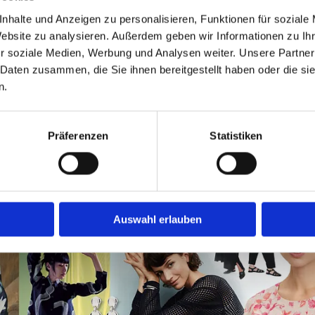
nhalte und Anzeigen zu personalisieren, Funktionen für soziale
Wir freu­en uns auf Sie!
Website zu analysieren. Außerdem geben wir Informationen zu I
r soziale Medien, Werbung und Analysen weiter. Unsere Partner
 Daten zusammen, die Sie ihnen bereitgestellt haben oder die s
n.
Präferenzen
Statistiken
Auswahl erlauben